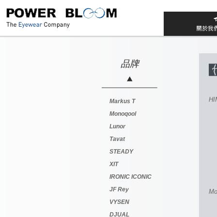
品牌
HI
Markus T
Monoqool
Lunor
Tavat
STEADY
XIT
IRONIC ICONIC
JF Rey
Mo
VYSEN
DJUAL